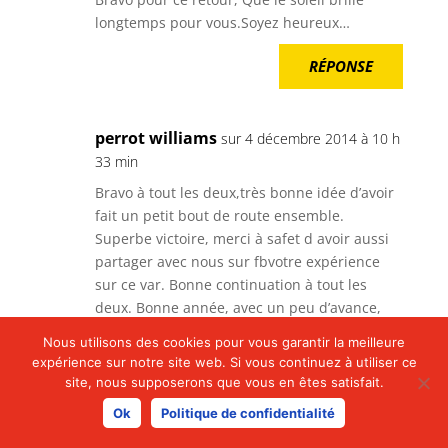
longtemps pour vous.Soyez heureux…
RÉPONSE
perrot williams
sur 4 décembre 2014 à 10 h
33 min
Bravo à tout les deux,très bonne idée d’avoir
fait un petit bout de route ensemble.
Superbe victoire, merci à safet d avoir aussi
partager avec nous sur fbvotre expérience
sur ce var. Bonne continuation à tout les
deux. Bonne année, avec un peu d’avance,
mais vu que vous etes trop rapide, je prends
Nous utilisons des cookies pour vous garantir la meilleure
un peu d’avance. Williams. Sportivement !
expérience sur notre site web. Si vous continuez à utiliser ce
site, nous supposerons que vous en êtes satisfait.
RÉPONSE
Ok
Politique de confidentialité